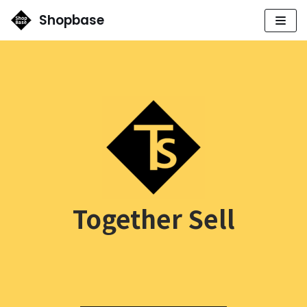
Shopbase
コ
ン
テ
ン
ツ
へ
ス
キ
ッ
プ
Together Sell