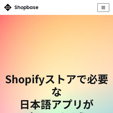
Shopbase
コ
ン
テ
ン
ツ
へ
ス
キ
ッ
プ
Shopifyストアで必要
な
日本語アプリが